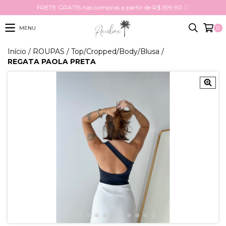
FRETE GRATÍS nas compras a partir de R$ 399,90 ♡
MENU
0
Início
/
ROUPAS
/
Top/Cropped/Body/Blusa
/
REGATA PAOLA PRETA