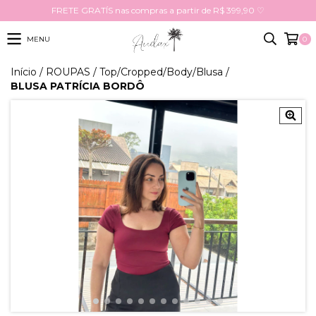
FRETE GRATÍS nas compras a partir de R$ 399,90 ♡
MENU
0
Início
/
ROUPAS
/
Top/Cropped/Body/Blusa
/
BLUSA PATRÍCIA BORDÔ